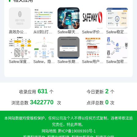
高效办公新维度，Safew文件管理技巧全解析
从0到1打造高效社群，Safew群管理技巧全解析
Safew聊天管理技巧，高效沟通新范式打造指南
Safew评价可信度深度揭秘，风险与可靠性全解析
Safew稳定性深度解析，技术架构、性能表现及行业对比全维度剖析
Safew深度评测，优缺点剖析与使用价值全解
Safew，隐私保护领域的革新守护者
Safew长期价值与安全守护可持续性之辩
Safew用户增长密码，多维度驱动下的爆发式增长深度解析
Safew加密通信实现路径，从协议设计到安全实践的深度解析
631
2
收录应用
个
今日更新
个
3422770
0
浏览总数
次
点评总数
次
本网站数据均受版权保护，任何公司及个人不得以任何方式复制，违者将依法追
究责任，特此声明。
网站地图
.
黔ICP备19009393号-1