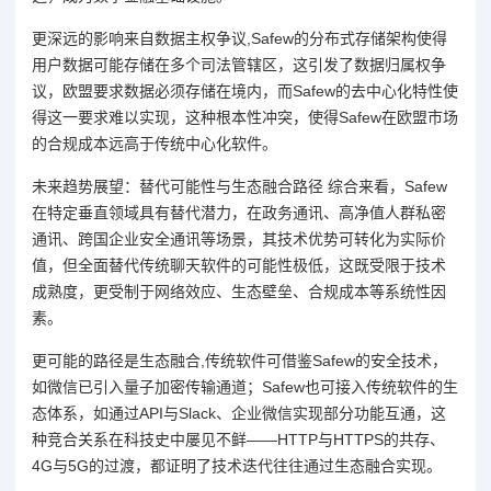
更深远的影响来自数据主权争议,Safew的分布式存储架构使得
用户数据可能存储在多个司法管辖区，这引发了数据归属权争
议，欧盟要求数据必须存储在境内，而Safew的去中心化特性使
得这一要求难以实现，这种根本性冲突，使得Safew在欧盟市场
的合规成本远高于传统中心化软件。
未来趋势展望：替代可能性与生态融合路径 综合来看，Safew
在特定垂直领域具有替代潜力，在政务通讯、高净值人群私密
通讯、跨国企业安全通讯等场景，其技术优势可转化为实际价
值，但全面替代传统聊天软件的可能性极低，这既受限于技术
成熟度，更受制于网络效应、生态壁垒、合规成本等系统性因
素。
更可能的路径是生态融合,传统软件可借鉴Safew的安全技术，
如微信已引入量子加密传输通道；Safew也可接入传统软件的生
态体系，如通过API与Slack、企业微信实现部分功能互通，这
种竞合关系在科技史中屡见不鲜——HTTP与HTTPS的共存、
4G与5G的过渡，都证明了技术迭代往往通过生态融合实现。