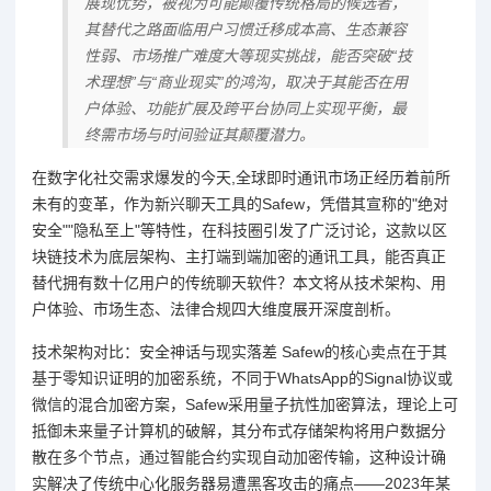
展现优势，被视为可能颠覆传统格局的候选者，
其替代之路面临用户习惯迁移成本高、生态兼容
性弱、市场推广难度大等现实挑战，能否突破“技
术理想”与“商业现实”的鸿沟，取决于其能否在用
户体验、功能扩展及跨平台协同上实现平衡，最
终需市场与时间验证其颠覆潜力。
在数字化社交需求爆发的今天,全球即时通讯市场正经历着前所
未有的变革，作为新兴聊天工具的Safew，凭借其宣称的"绝对
安全""隐私至上"等特性，在科技圈引发了广泛讨论，这款以区
块链技术为底层架构、主打端到端加密的通讯工具，能否真正
替代拥有数十亿用户的传统聊天软件？本文将从技术架构、用
户体验、市场生态、法律合规四大维度展开深度剖析。
技术架构对比：安全神话与现实落差 Safew的核心卖点在于其
基于零知识证明的加密系统，不同于WhatsApp的Signal协议或
微信的混合加密方案，Safew采用量子抗性加密算法，理论上可
抵御未来量子计算机的破解，其分布式存储架构将用户数据分
散在多个节点，通过智能合约实现自动加密传输，这种设计确
实解决了传统中心化服务器易遭黑客攻击的痛点——2023年某