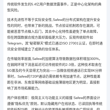
传统软件发生的5.4亿用户数据泄露事件，正是中心化架构的典
型风险。
技术先进性不等于实际安全性,Safew的分布式架构在提升安全
性的同时，也带来了新的挑战，节点验证机制若存在漏洞，可
能被恶意节点植入后门，其去中心化特性虽避免了单点故障，
但在跨国数据合规方面却面临更大压力，反观传统软件如
Telegram，其"秘密聊天"模式已通过ISO 27001认证，在即时通
讯安全领域建立了成熟的信任体系。
在传输效率层面,Safew的加密算法导致数据包体积增加300%，
在弱网环境下消息延迟可达传统软件的2-3倍，这种技术取舍在
5G普及的今天显得尤为突出——当微信视频通话已实现8K分辨
率时，Safew的720P通话仍需依赖专用加速节点，这种性能差
距在非洲、东南亚等网络基础设施薄弱地区更为明显，直接影
响了其市场拓展能力。
用户体验博弈：极简主义与功能主义的碰撞 Safew的界面设计
遵循"隐私优先"原则，默认隐藏用户在线状态、已读回执等传统
软件标配功能，这种设计在欧美隐私敏感群体中广受好评，但