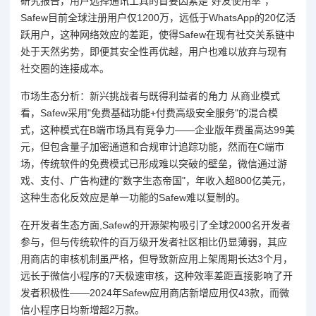
研究报告，用户选择通讯工具的首要因素是"好友使用率"，
Safew目前全球注册用户仅1200万，远低于WhatsApp的20亿活
跃用户，这种网络效应的差距，使得Safew在现有社交关系链中
处于天然劣势，即便其安全性再优越，用户也难以放弃与现有
社交圈的连接成本。
市场生态分析：新兴挑战者与既得利益者的角力 从商业模式
看，Safew采用"免费基础功能+付费高级安全服务"的混合模
式，这种模式在B端市场具有竞争力——企业版年费虽高达99美
元，但包含量子加密通道和合规审计追踪功能，然而在C端市
场，传统软件的免费模式已形成难以突破的壁垒，微信通过游
戏、支付、广告构建的"数字生态帝国"，年收入超800亿美元，
这种生态化反效应是单一功能的Safew难以复制的。
在开发者生态方面,Safew的开源架构吸引了全球2000名开发者
参与，但与传统软件的百万级开发者社区相比仍显薄弱，其应
用商店的审核机制虽严格，但导致新应用上架周期长达3个月，
远长于微信小程序的7天极速审核，这种效率差距直接影响了开
发者积极性——2024年Safew应用商店新增应用仅43款，而微
信小程序日均新增超2万款。