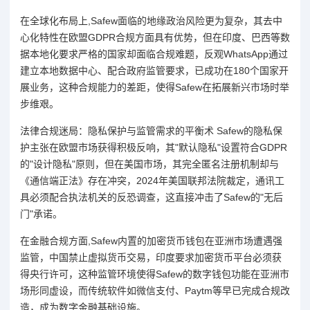
在全球化布局上,Safew面临的地缘政治风险更为复杂，其去中
心化特性在欧盟GDPR合规方面具有优势，但在印度、巴西等数
据本地化要求严格的国家却面临合规难题，反观WhatsApp通过
建立本地数据中心、配合政府监管要求，已成功在180个国家开
展业务，这种合规能力的差距，使得Safew在拓展新兴市场时举
步维艰。
法律合规迷局：隐私保护与监管需求的平衡术 Safew的隐私保
护主张在欧盟市场获得积极反响，其"默认隐私"设置符合GDPR
的"设计隐私"原则，但在美国市场，其完全匿名注册机制却与
《通信端正法》存在冲突，2024年美国联邦法院裁定，通讯工
具必须配合执法机关的反恐调查，这直接冲击了Safew的"无后
门"承诺。
在金融合规方面,Safew内置的加密货币钱包在亚洲市场遭遇强
监管，中国禁止虚拟货币交易，印度要求加密货币平台必须获
得央行许可，这种监管环境使得Safew的数字钱包功能在亚洲市
场形同虚设，而传统软件如微信支付、Paytm等早已完成合规改
造，成为数字金融基础设施。