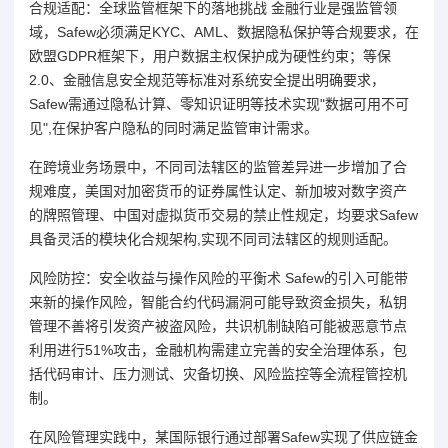
合规适配：全球监管框架下的落地挑战 金融行业是强监管领
域，Safew必须满足KYC、AML、数据隐私保护等合规要求，在
欧盟GDPR框架下，用户数据主权保护成为硬性约束；等保
2.0、金融信息安全规范等标准对系统安全提出明确要求，
Safew需通过隐私计算、零知识证明等技术实现"数据可用不可
见",在保护客户隐私的同时满足监管审计需求。
在跨境业务场景中，不同司法辖区的监管差异进一步增加了合
规难度，美国对加密货币的证券属性认定、新加坡对数字资产
的牌照管理、中国对虚拟货币交易的禁止性规定，均要求Safew
具备灵活的模块化合规架构,实现不同司法辖区的规则适配。
风险防控：安全收益与操作风险的平衡术 Safew的引入可能带
来新的操作风险，智能合约代码漏洞可能导致资金损失，私钥
管理不善将引发资产被盗风险，共识机制缺陷可能被恶意节点
利用进行51%攻击，金融机构需建立完善的安全治理体系，包
括代码审计、压力测试、灾备切换、风险监控等全流程管控机
制。
在风险管理实践中，某国际银行通过部署Safew实现了供应链金