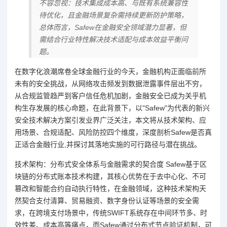
不容忽视：技术集成成本高、与既有系统兼容性
待优化，且金融场景复杂需持续更新防护策略，
总体而言，Safew在金融安全领域潜力显著，但
需结合行业特性解决技术适配与成本效益平衡问
题。
在数字化浪潮席卷全球金融行业的今天，金融机构正面临前所
未有的安全挑战，从网络攻击频发到数据泄露事件层出不穷，
从合规监管趋严到客户信任危机加剧，金融安全已成为关乎机
构生存发展的核心命题，在此背景下，以"Safew"为代表的新兴
安全技术解决方案引发业界广泛关注，本文将从技术架构、应
用场景、合规适配、风险防控四个维度，深度剖析Safew是否真
正适合金融行业,并探讨其落地实施的可行路径与潜在挑战。
技术架构：分布式安全体系与金融需求的契合度 Safew基于区
块链的分布式账本技术构建，其核心优势在于去中心化、不可
篡改和智能合约自动执行特性，在金融领域，这种技术架构天
然契合支付清算、贸易融资、数字身份认证等场景的安全需
求，在跨境支付场景中，传统SWIFT系统存在中间环节多、时
效性差、成本高等痛点，而Safew通过分布式节点验证机制，可